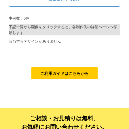
キーワードから探す
ご利用ガイド
事例数：0件
検索
ご利用の流れ
下記一覧から画像をクリックすると、各制作例の詳細ページへ移
動します
ご注文方法について
制作プランで探す
該当するデザインがありません
キャンセルについて
デザインアシスト
FAQ（よくあるご質問）
ベーシックコース
資料をダウンロード
シルバーコース
ご利用ガイドはこちらから
ご利用規約
ゴールドコース
フルデザイン
お見積り・お問合せ
データ修正
ご相談・お見積りは無料、
ジャンルで探す
お気軽にお問い合わせください。