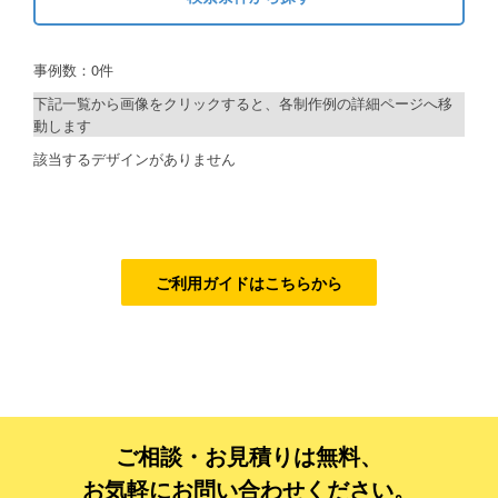
キーワードから探す
ご利用ガイド
事例数：0件
検索
ご利用の流れ
下記一覧から画像をクリックすると、各制作例の詳細ページへ移
動します
ご注文方法について
制作プランで探す
該当するデザインがありません
キャンセルについて
デザインアシスト
FAQ（よくあるご質問）
ベーシックコース
資料をダウンロード
シルバーコース
ご利用ガイドはこちらから
ご利用規約
ゴールドコース
フルデザイン
お見積り・お問合せ
データ修正
ご相談・お見積りは無料、
ジャンルで探す
お気軽にお問い合わせください。