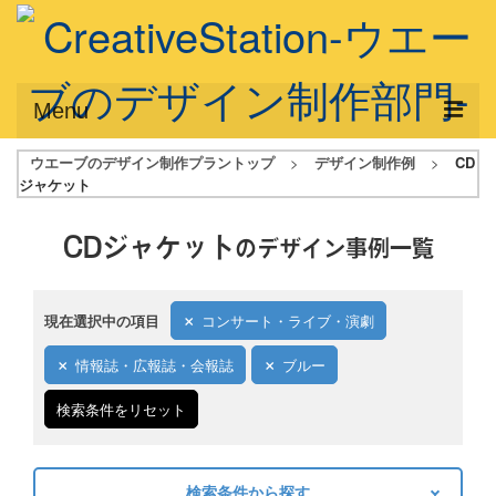
Menu
ウエーブのデザイン制作プラントップ
>
デザイン制作例
>
CD
サービス概要
ジャケット
デザインプラン
CDジャケット
のデザイン事例一覧
デザインアシスト
フルデザイン
現在選択中の項目
コンサート・ライブ・演劇
データ修正
情報誌・広報誌・会報誌
ブルー
写真からイラスト作成
検索条件をリセット
デザイン制作例
ご利用料金
検索条件から探す