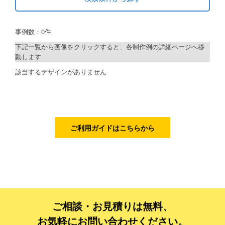
キーワードから探す
ご利用ガイド
事例数：0件
検索
ご利用の流れ
下記一覧から画像をクリックすると、各制作例の詳細ページへ移
動します
ご注文方法について
制作プランで探す
該当するデザインがありません
キャンセルについて
デザインアシスト
FAQ（よくあるご質問）
ベーシックコース
資料をダウンロード
シルバーコース
ご利用ガイドはこちらから
ご利用規約
ゴールドコース
フルデザイン
お見積り・お問合せ
データ修正
ご相談・お見積りは無料、
ジャンルで探す
お気軽にお問い合わせください。