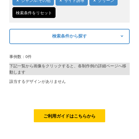
ジャンル:その他
サイト誘導
グリーン
ご利用ガイド
検索条件をリセット
ご利用の流れ
検索条件から探す
ご注文方法について
キーワードから探す
キャンセルについて
事例数：0件
検索
FAQ（よくあるご質問）
下記一覧から画像をクリックすると、各制作例の詳細ページへ移
動します
資料をダウンロード
制作プランで探す
該当するデザインがありません
ご利用規約
デザインアシスト
お見積り・お問合せ
ベーシックコース
シルバーコース
ご利用ガイドはこちらから
ゴールドコース
フルデザイン