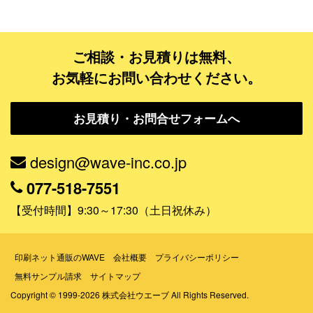
データ修正
ご相談・お見積りは無料、
ジャンルで探す
お気軽にお問い合わせください。
販売・ショップ・サービス
お見積り・お問合せフォームへ
飲食店・カフェ
観光・旅行会社・ホテル・旅館
design@wave-inc.co.jp
学校・塾・習い事
077-518-7551
コンサート・ライブ・演劇
【受付時間】9:30～17:30（土日祝休み）
美容室・サロン・クリニック
その他
印刷ネット通販のWAVE
会社概要
プライバシーポリシー
無料サンプル請求
サイトマップ
活用シーンで探す
Copyright © 1999-2026 株式会社ウエーブ All Rights Reserved.