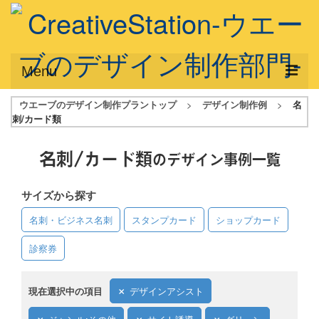
Menu
ウエーブのデザイン制作プラントップ
>
デザイン制作例
>
名
サービス概要
刺/カード類
デザインプラン
名刺/カード類
のデザイン事例一覧
デザインアシスト
サイズから探す
フルデザイン
名刺・ビジネス名刺
スタンプカード
ショップカード
データ修正
診察券
写真からイラスト作成
デザイン制作例
現在選択中の項目
デザインアシスト
ご利用料金