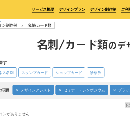
サービス概要
デザインプラン
デザイン制作例
ご利
イン制作例
>
名刺/カード類
名刺/カード類
のデ
探す
ネス名刺
スタンプカード
ショップカード
診察券
の項目
デザインアシスト
セミナー・シンポジウム
ブラッ
下
インがありません