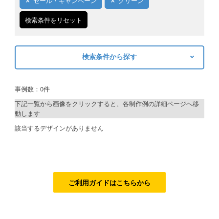
セール・キャンペーン
グリーン
ご利用ガイド
検索条件をリセット
ご利用の流れ
検索条件から探す
ご注文方法について
キーワードから探す
キャンセルについて
事例数：0件
検索
FAQ（よくあるご質問）
下記一覧から画像をクリックすると、各制作例の詳細ページへ移
動します
資料をダウンロード
制作プランで探す
該当するデザインがありません
ご利用規約
デザインアシスト
お見積り・お問合せ
ベーシックコース
シルバーコース
ご利用ガイドはこちらから
ゴールドコース
フルデザイン