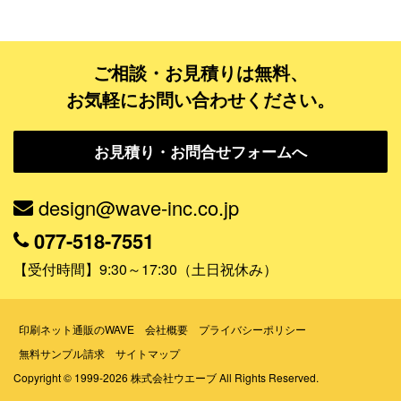
データ修正
ご相談・お見積りは無料、
ジャンルで探す
お気軽にお問い合わせください。
販売・ショップ・サービス
お見積り・お問合せフォームへ
飲食店・カフェ
観光・旅行会社・ホテル・旅館
design@wave-inc.co.jp
学校・塾・習い事
077-518-7551
コンサート・ライブ・演劇
【受付時間】9:30～17:30（土日祝休み）
美容室・サロン・クリニック
その他
印刷ネット通販のWAVE
会社概要
プライバシーポリシー
無料サンプル請求
サイトマップ
活用シーンで探す
Copyright © 1999-2026 株式会社ウエーブ All Rights Reserved.