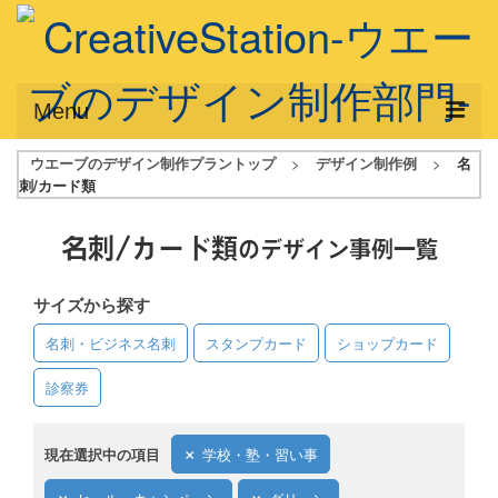
Menu
ウエーブのデザイン制作プラントップ
>
デザイン制作例
>
名
サービス概要
刺/カード類
デザインプラン
名刺/カード類
のデザイン事例一覧
デザインアシスト
サイズから探す
フルデザイン
名刺・ビジネス名刺
スタンプカード
ショップカード
データ修正
診察券
写真からイラスト作成
デザイン制作例
現在選択中の項目
学校・塾・習い事
ご利用料金