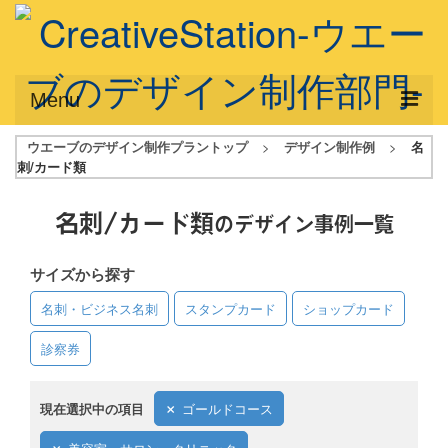
Menu
ウエーブのデザイン制作プラントップ
>
デザイン制作例
>
名
サービス概要
刺/カード類
デザインプラン
名刺/カード類
のデザイン事例一覧
デザインアシスト
サイズから探す
フルデザイン
名刺・ビジネス名刺
スタンプカード
ショップカード
データ修正
診察券
写真からイラスト作成
デザイン制作例
現在選択中の項目
ゴールドコース
ご利用料金