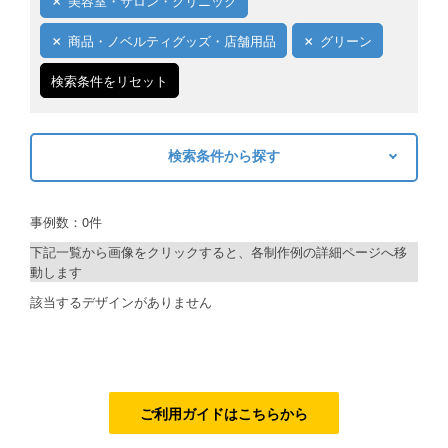
美容室・サロン・クリニック
ご利用ガイド
商品・ノベルティグッズ・店舗用品
グリーン
ご利用の流れ
検索条件をリセット
ご注文方法について
検索条件から探す
キャンセルについて
キーワードから探す
FAQ（よくあるご質問）
事例数：0件
検索
資料をダウンロード
下記一覧から画像をクリックすると、各制作例の詳細ページへ移
動します
ご利用規約
制作プランで探す
該当するデザインがありません
お見積り・お問合せ
デザインアシスト
ベーシックコース
シルバーコース
ご利用ガイドはこちらから
ゴールドコース