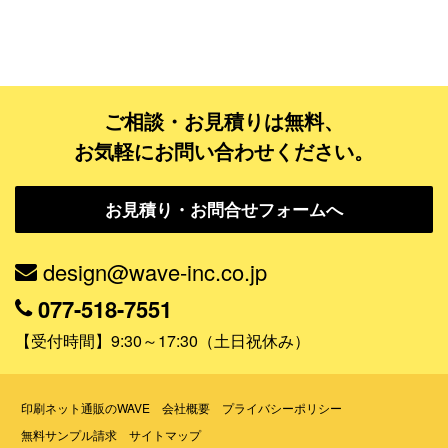
フルデザイン
データ修正
ご相談・お見積りは無料、
ジャンルで探す
お気軽にお問い合わせください。
販売・ショップ・サービス
お見積り・お問合せフォームへ
飲食店・カフェ
観光・旅行会社・ホテル・旅館
design@wave-inc.co.jp
学校・塾・習い事
077-518-7551
コンサート・ライブ・演劇
【受付時間】9:30～17:30（土日祝休み）
美容室・サロン・クリニック
その他
印刷ネット通販のWAVE
会社概要
プライバシーポリシー
無料サンプル請求
サイトマップ