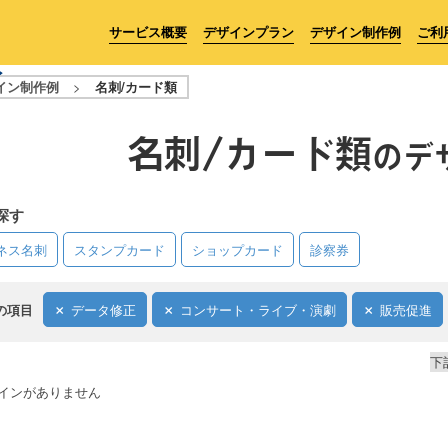
サービス概要
デザインプラン
デザイン制作例
ご利
イン制作例
>
名刺/カード類
名刺/カード類
のデ
探す
ネス名刺
スタンプカード
ショップカード
診察券
の項目
データ修正
コンサート・ライブ・演劇
販売促進
下
インがありません