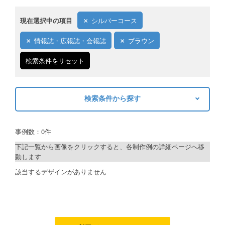
ご利用ガイド
現在選択中の項目
シルバーコース
ご利用の流れ
情報誌・広報誌・会報誌
ブラウン
ご注文方法について
検索条件をリセット
キャンセルについて
検索条件から探す
FAQ（よくあるご質問）
キーワードから探す
資料をダウンロード
事例数：0件
検索
ご利用規約
下記一覧から画像をクリックすると、各制作例の詳細ページへ移
動します
お見積り・お問合せ
制作プランで探す
該当するデザインがありません
デザインアシスト
ベーシックコース
シルバーコース