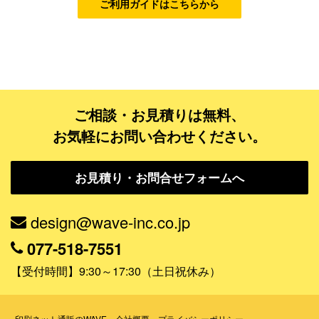
ご利用ガイドはこちらから
ゴールドコース
フルデザイン
データ修正
ご相談・お見積りは無料、
ジャンルで探す
お気軽にお問い合わせください。
販売・ショップ・サービス
お見積り・お問合せフォームへ
飲食店・カフェ
観光・旅行会社・ホテル・旅館
design@wave-inc.co.jp
学校・塾・習い事
077-518-7551
コンサート・ライブ・演劇
【受付時間】9:30～17:30（土日祝休み）
美容室・サロン・クリニック
その他
印刷ネット通販のWAVE
会社概要
プライバシーポリシー