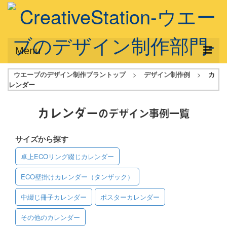
Menu
ウエーブのデザイン制作プラントップ
>
デザイン制作例
>
カ
サービス概要
レンダー
デザインプラン
カレンダー
のデザイン事例一覧
デザインアシスト
サイズから探す
フルデザイン
卓上ECOリング綴じカレンダー
データ修正
ECO壁掛けカレンダー（タンザック）
写真からイラスト作成
中綴じ冊子カレンダー
ポスターカレンダー
デザイン制作例
その他のカレンダー
ご利用料金