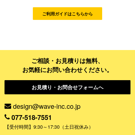
ベーシックコース
シルバーコース
ご利用ガイドはこちらから
ゴールドコース
フルデザイン
データ修正
ご相談・お見積りは無料、
ジャンルで探す
お気軽にお問い合わせください。
販売・ショップ・サービス
お見積り・お問合せフォームへ
飲食店・カフェ
観光・旅行会社・ホテル・旅館
design@wave-inc.co.jp
学校・塾・習い事
077-518-7551
コンサート・ライブ・演劇
【受付時間】9:30～17:30（土日祝休み）
美容室・サロン・クリニック