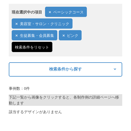
ご利用ガイド
現在選択中の項目
ベーシックコース
ご利用の流れ
美容室・サロン・クリニック
ご注文方法について
生徒募集・会員募集
ピンク
キャンセルについて
検索条件をリセット
FAQ（よくあるご質問）
検索条件から探す
資料をダウンロード
キーワードから探す
ご利用規約
事例数：0件
検索
お見積り・お問合せ
下記一覧から画像をクリックすると、各制作例の詳細ページへ移
動します
制作プランで探す
該当するデザインがありません
デザインアシスト