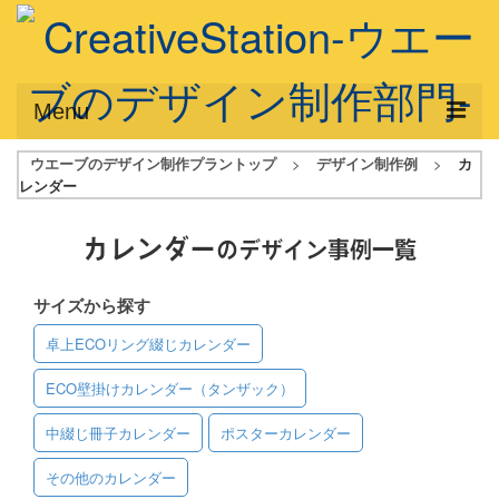
Menu
ウエーブのデザイン制作プラントップ
>
デザイン制作例
>
カ
サービス概要
レンダー
デザインプラン
カレンダー
のデザイン事例一覧
デザインアシスト
サイズから探す
フルデザイン
卓上ECOリング綴じカレンダー
データ修正
ECO壁掛けカレンダー（タンザック）
写真からイラスト作成
中綴じ冊子カレンダー
ポスターカレンダー
デザイン制作例
その他のカレンダー
ご利用料金