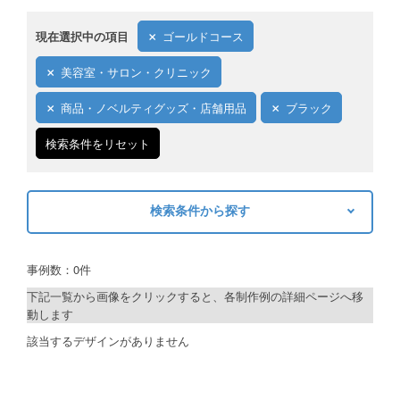
ご利用ガイド
現在選択中の項目
ゴールドコース
ご利用の流れ
美容室・サロン・クリニック
ご注文方法について
商品・ノベルティグッズ・店舗用品
ブラック
キャンセルについて
検索条件をリセット
FAQ（よくあるご質問）
検索条件から探す
資料をダウンロード
キーワードから探す
ご利用規約
事例数：0件
検索
お見積り・お問合せ
下記一覧から画像をクリックすると、各制作例の詳細ページへ移
動します
制作プランで探す
該当するデザインがありません
デザインアシスト