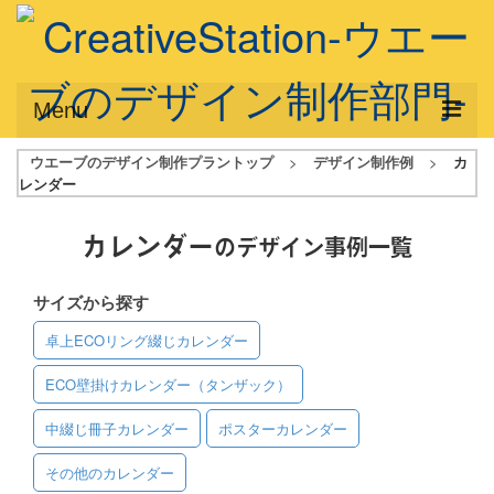
Menu
ウエーブのデザイン制作プラントップ
>
デザイン制作例
>
カ
サービス概要
レンダー
デザインプラン
カレンダー
のデザイン事例一覧
デザインアシスト
サイズから探す
フルデザイン
卓上ECOリング綴じカレンダー
データ修正
ECO壁掛けカレンダー（タンザック）
写真からイラスト作成
中綴じ冊子カレンダー
ポスターカレンダー
デザイン制作例
その他のカレンダー
ご利用料金