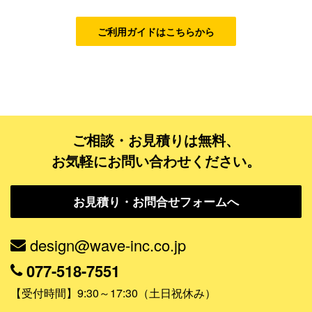
ベーシックコース
シルバーコース
ご利用ガイドはこちらから
ゴールドコース
フルデザイン
データ修正
ご相談・お見積りは無料、
ジャンルで探す
お気軽にお問い合わせください。
販売・ショップ・サービス
お見積り・お問合せフォームへ
飲食店・カフェ
観光・旅行会社・ホテル・旅館
design@wave-inc.co.jp
学校・塾・習い事
077-518-7551
コンサート・ライブ・演劇
【受付時間】9:30～17:30（土日祝休み）
美容室・サロン・クリニック