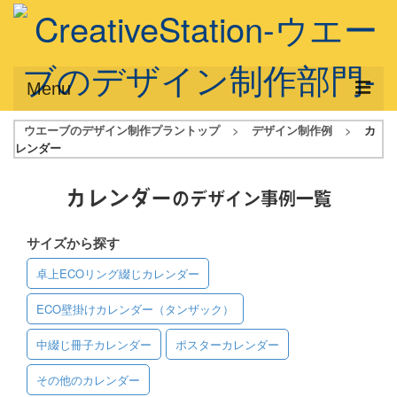
Menu
ウエーブのデザイン制作プラントップ
>
デザイン制作例
>
カ
サービス概要
レンダー
デザインプラン
カレンダー
のデザイン事例一覧
デザインアシスト
サイズから探す
フルデザイン
卓上ECOリング綴じカレンダー
データ修正
ECO壁掛けカレンダー（タンザック）
写真からイラスト作成
中綴じ冊子カレンダー
ポスターカレンダー
デザイン制作例
その他のカレンダー
ご利用料金