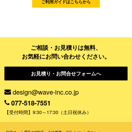
ご利用ガイドはこちらから
ゴールドコース
フルデザイン
データ修正
ご相談・お見積りは無料、
ジャンルで探す
お気軽にお問い合わせください。
販売・ショップ・サービス
お見積り・お問合せフォームへ
飲食店・カフェ
観光・旅行会社・ホテル・旅館
design@wave-inc.co.jp
学校・塾・習い事
077-518-7551
コンサート・ライブ・演劇
【受付時間】9:30～17:30（土日祝休み）
美容室・サロン・クリニック
その他
印刷ネット通販のWAVE
会社概要
プライバシーポリシー