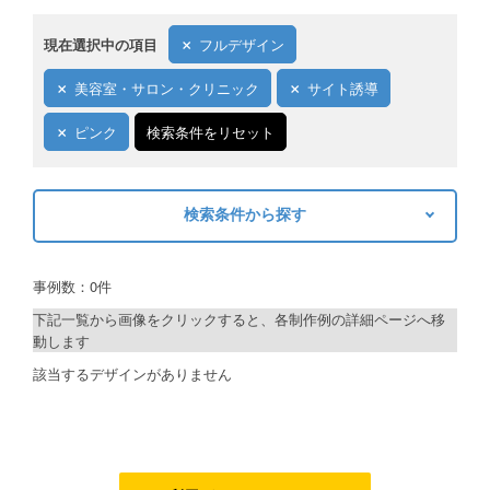
ご利用ガイド
現在選択中の項目
フルデザイン
ご利用の流れ
美容室・サロン・クリニック
サイト誘導
ご注文方法について
ピンク
検索条件をリセット
キャンセルについて
検索条件から探す
FAQ（よくあるご質問）
キーワードから探す
資料をダウンロード
事例数：0件
検索
ご利用規約
下記一覧から画像をクリックすると、各制作例の詳細ページへ移
動します
お見積り・お問合せ
制作プランで探す
該当するデザインがありません
デザインアシスト
ベーシックコース
シルバーコース