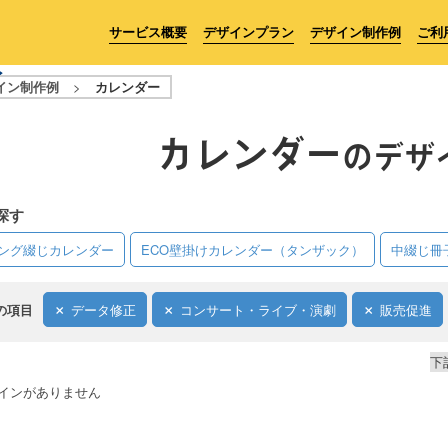
サービス概要
デザインプラン
デザイン制作例
ご利
イン制作例
>
カレンダー
カレンダー
のデザ
探す
リング綴じカレンダー
ECO壁掛けカレンダー（タンザック）
中綴じ冊
の項目
データ修正
コンサート・ライブ・演劇
販売促進
下
インがありません