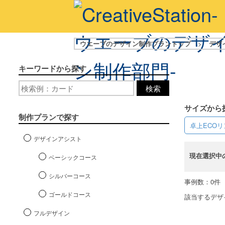
ウエーブのデザイン制作プラントップ
>
デザ
キーワードから探す
検索
サイズから
制作プランで探す
卓上ECO
デザインアシスト
現在選択中
ベーシックコース
シルバーコース
事例数：0件
ゴールドコース
該当するデザ
フルデザイン