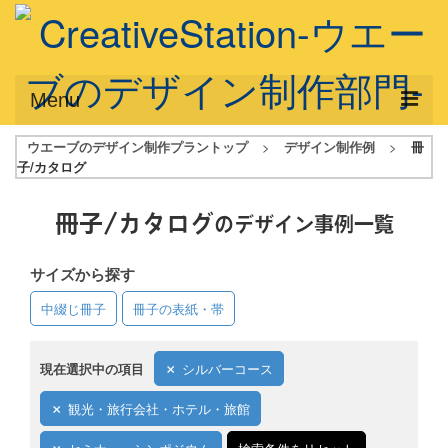
Menu
ウエーブのデザイン制作プラントップ
>
デザイン制作例
>
冊
サービス概要
子/カタログ
デザインプラン
冊子/カタログ
のデザイン事例一覧
デザインアシスト
サイズから探す
フルデザイン
中綴じ冊子
冊子の表紙・帯
データ修正
写真からイラスト作成
現在選択中の項目
シルバーコース
デザイン制作例
観光・旅行会社・ホテル・旅館
ご利用料金