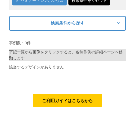
セミナー・シンポジウム
検索条件をリセット
ご利用ガイド
検索条件から探す
ご利用の流れ
キーワードから探す
ご注文方法について
事例数：0件
検索
キャンセルについて
下記一覧から画像をクリックすると、各制作例の詳細ページへ移
動します
FAQ（よくあるご質問）
制作プランで探す
該当するデザインがありません
資料をダウンロード
デザインアシスト
ご利用規約
ベーシックコース
お見積り・お問合せ
シルバーコース
ご利用ガイドはこちらから
ゴールドコース
フルデザイン
データ修正