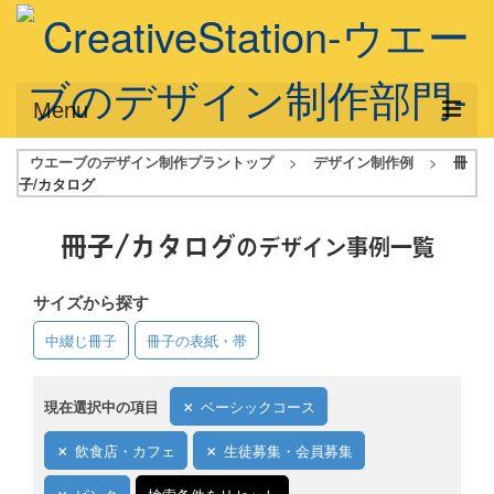
Menu
ウエーブのデザイン制作プラントップ
>
デザイン制作例
>
冊
サービス概要
子/カタログ
デザインプラン
冊子/カタログ
のデザイン事例一覧
デザインアシスト
サイズから探す
フルデザイン
中綴じ冊子
冊子の表紙・帯
データ修正
写真からイラスト作成
現在選択中の項目
ベーシックコース
デザイン制作例
飲食店・カフェ
生徒募集・会員募集
ご利用料金