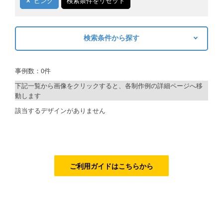
ピンク
検索条件をリセット
ご利用ガイド
検索条件から探す
ご利用の流れ
キーワードから探す
ご注文方法について
事例数：0件
検索
キャンセルについて
下記一覧から画像をクリックすると、各制作例の詳細ページへ移
動します
FAQ（よくあるご質問）
制作プランで探す
該当するデザインがありません
資料をダウンロード
デザインアシスト
ご利用規約
ベーシックコース
お見積り・お問合せ
シルバーコース
ご利用ガイドはこちらから
ゴールドコース
フルデザイン
データ修正