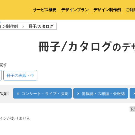
サービス概要
デザインプラン
デザイン制作例
ご利
イン制作例
>
冊子/カタログ
冊子/カタログ
のデ
探す
冊子の表紙・帯
の項目
コンサート・ライブ・演劇
情報誌・広報誌・会報誌
下
インがありません