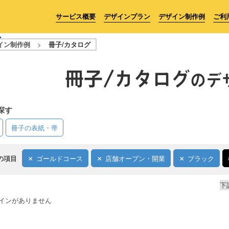
サービス概要
デザインプラン
デザイン制作例
ご利
イン制作例
>
冊子/カタログ
冊子/カタログ
のデ
探す
冊子の表紙・帯
の項目
ゴールドコース
店舗オープン・開業
ブラック
下
インがありません