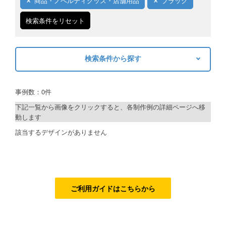
商品・ノベルティグッズ・店舗用品
ブラック
ご利用ガイド
検索条件をリセット
ご利用の流れ
検索条件から探す
ご注文方法について
キーワードから探す
キャンセルについて
事例数：0件
検索
FAQ（よくあるご質問）
下記一覧から画像をクリックすると、各制作例の詳細ページへ移
動します
資料をダウンロード
制作プランで探す
該当するデザインがありません
ご利用規約
デザインアシスト
お見積り・お問合せ
ベーシックコース
シルバーコース
ご利用ガイドはこちらから
ゴールドコース
フルデザイン