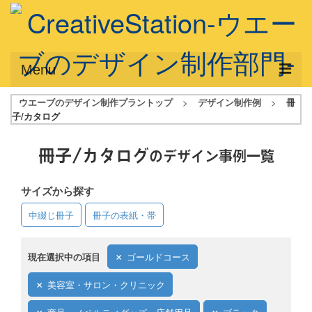
Menu
ウエーブのデザイン制作プラントップ
>
デザイン制作例
>
冊
サービス概要
子/カタログ
デザインプラン
冊子/カタログ
のデザイン事例一覧
デザインアシスト
サイズから探す
フルデザイン
中綴じ冊子
冊子の表紙・帯
データ修正
写真からイラスト作成
現在選択中の項目
ゴールドコース
デザイン制作例
美容室・サロン・クリニック
ご利用料金