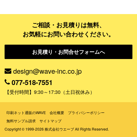
データ修正
ご相談・お見積りは無料、
ジャンルで探す
お気軽にお問い合わせください。
販売・ショップ・サービス
お見積り・お問合せフォームへ
飲食店・カフェ
観光・旅行会社・ホテル・旅館
design@wave-inc.co.jp
学校・塾・習い事
077-518-7551
コンサート・ライブ・演劇
【受付時間】9:30～17:30（土日祝休み）
美容室・サロン・クリニック
その他
印刷ネット通販のWAVE
会社概要
プライバシーポリシー
無料サンプル請求
サイトマップ
活用シーンで探す
Copyright © 1999-2026 株式会社ウエーブ All Rights Reserved.