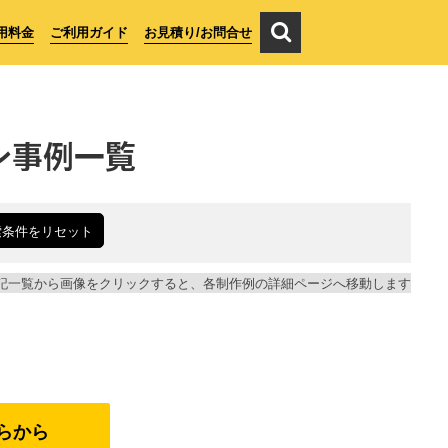
用料金
ご利用ガイド
お見積り/お問合せ
ン事例一覧
索条件をリセット
記一覧から画像をクリックすると、各制作例の詳細ページへ移動します
らから