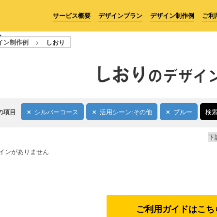
サービス概要
デザインプラン
デザイン制作例
ご利
イン制作例
>
しおり
しおり
のデザイ
の項目
シルバーコース
活用シーン:その他
ブルー
検
下
インがありません
ご利用ガイドはこち