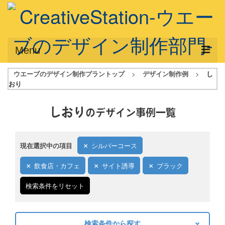
Menu
ウエーブのデザイン制作プラントップ
>
デザイン制作例
>
し
サービス概要
おり
デザインプラン
しおり
のデザイン事例一覧
デザインアシスト
フルデザイン
現在選択中の項目
シルバーコース
データ修正
飲食店・カフェ
サイト誘導
ブラック
写真からイラスト作成
検索条件をリセット
デザイン制作例
ご利用料金
検索条件から探す