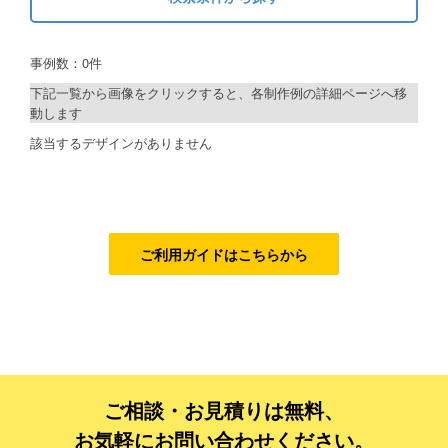
キーワードから探す
ご利用ガイド
事例数：0件
検索
ご利用の流れ
下記一覧から画像をクリックすると、各制作例の詳細ページへ移
動します
ご注文方法について
制作プランで探す
該当するデザインがありません
キャンセルについて
デザインアシスト
FAQ（よくあるご質問）
ベーシックコース
資料をダウンロード
シルバーコース
ご利用ガイドはこちらから
ご利用規約
ゴールドコース
フルデザイン
お見積り・お問合せ
データ修正
ご相談・お見積りは無料、
ジャンルで探す
お気軽にお問い合わせください。