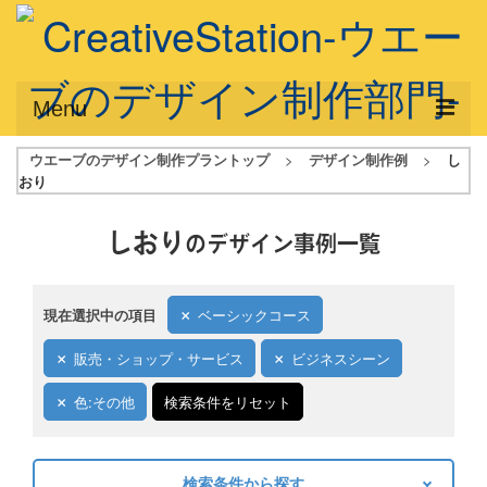
Menu
ウエーブのデザイン制作プラントップ
>
デザイン制作例
>
し
サービス概要
おり
デザインプラン
しおり
のデザイン事例一覧
デザインアシスト
フルデザイン
現在選択中の項目
ベーシックコース
データ修正
販売・ショップ・サービス
ビジネスシーン
写真からイラスト作成
色:その他
検索条件をリセット
デザイン制作例
ご利用料金
検索条件から探す