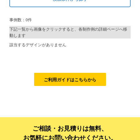
キーワードから探す
ご利用ガイド
事例数：0件
検索
ご利用の流れ
下記一覧から画像をクリックすると、各制作例の詳細ページへ移
動します
ご注文方法について
制作プランで探す
該当するデザインがありません
キャンセルについて
デザインアシスト
FAQ（よくあるご質問）
ベーシックコース
資料をダウンロード
シルバーコース
ご利用ガイドはこちらから
ご利用規約
ゴールドコース
フルデザイン
お見積り・お問合せ
データ修正
ご相談・お見積りは無料、
ジャンルで探す
お気軽にお問い合わせください。