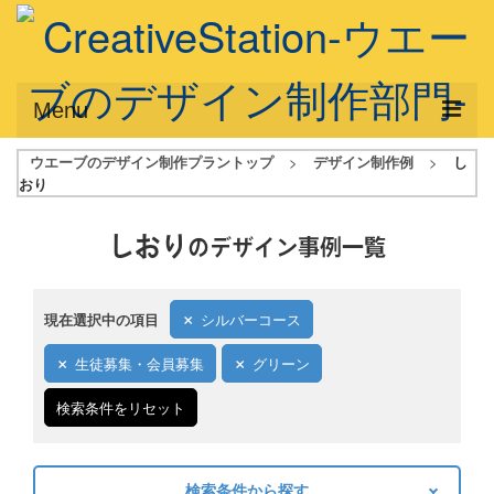
Menu
ウエーブのデザイン制作プラントップ
>
デザイン制作例
>
し
サービス概要
おり
デザインプラン
しおり
のデザイン事例一覧
デザインアシスト
フルデザイン
現在選択中の項目
シルバーコース
データ修正
生徒募集・会員募集
グリーン
写真からイラスト作成
検索条件をリセット
デザイン制作例
ご利用料金
検索条件から探す