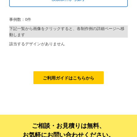
キーワードから探す
ご利用ガイド
事例数：0件
検索
ご利用の流れ
下記一覧から画像をクリックすると、各制作例の詳細ページへ移
動します
ご注文方法について
制作プランで探す
該当するデザインがありません
キャンセルについて
デザインアシスト
FAQ（よくあるご質問）
ベーシックコース
資料をダウンロード
シルバーコース
ご利用ガイドはこちらから
ご利用規約
ゴールドコース
フルデザイン
お見積り・お問合せ
データ修正
ご相談・お見積りは無料、
ジャンルで探す
お気軽にお問い合わせください。