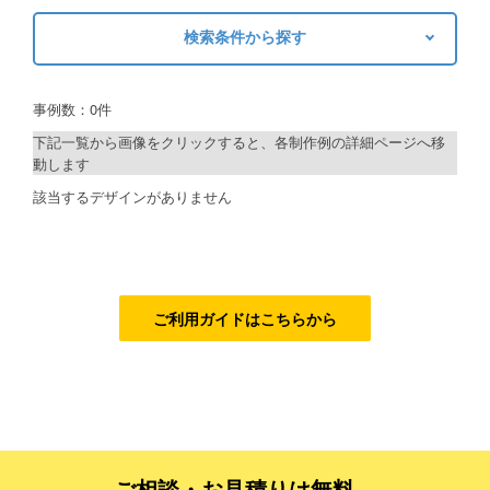
検索条件から探す
ご利用ガイド
キーワードから探す
ご利用の流れ
事例数：0件
検索
ご注文方法について
下記一覧から画像をクリックすると、各制作例の詳細ページへ移
動します
キャンセルについて
制作プランで探す
該当するデザインがありません
FAQ（よくあるご質問）
デザインアシスト
資料をダウンロード
ベーシックコース
ご利用規約
シルバーコース
ご利用ガイドはこちらから
ゴールドコース
お見積り・お問合せ
フルデザイン
データ修正
ご相談・お見積りは無料、