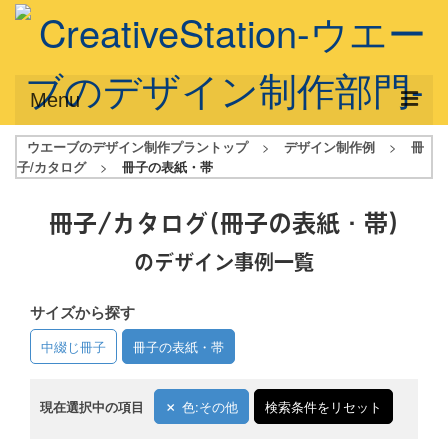
Menu
ウエーブのデザイン制作プラントップ
>
デザイン制作例
>
冊
サービス概要
子/カタログ
>
冊子の表紙・帯
デザインプラン
冊子/カタログ
(冊子の表紙・帯)
デザインアシスト
のデザイン事例一覧
フルデザイン
サイズから探す
データ修正
中綴じ冊子
冊子の表紙・帯
写真からイラスト作成
デザイン制作例
現在選択中の項目
色:その他
検索条件をリセット
ご利用料金