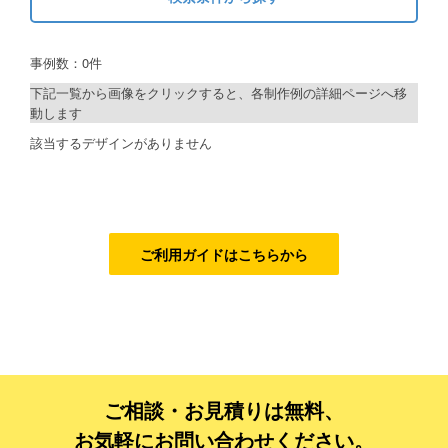
キーワードから探す
ご利用ガイド
事例数：0件
検索
ご利用の流れ
下記一覧から画像をクリックすると、各制作例の詳細ページへ移
動します
ご注文方法について
制作プランで探す
該当するデザインがありません
キャンセルについて
デザインアシスト
FAQ（よくあるご質問）
ベーシックコース
資料をダウンロード
シルバーコース
ご利用ガイドはこちらから
ご利用規約
ゴールドコース
フルデザイン
お見積り・お問合せ
データ修正
ご相談・お見積りは無料、
ジャンルで探す
お気軽にお問い合わせください。