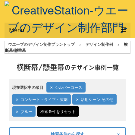
Menu
ウエーブのデザイン制作プラントップ
>
デザイン制作例
>
横
サービス概要
断幕/懸垂幕
デザインプラン
横断幕/懸垂幕
のデザイン事例一覧
デザインアシスト
フルデザイン
現在選択中の項目
シルバーコース
データ修正
コンサート・ライブ・演劇
活用シーン:その他
写真からイラスト作成
ブルー
検索条件をリセット
デザイン制作例
ご利用料金
検索条件から探す