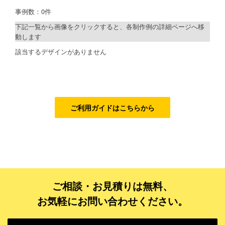
事例数：0件
検索
ご利用ガイド
下記一覧から画像をクリックすると、各制作例の詳細ページへ移
動します
ご利用の流れ
制作プランで探す
該当するデザインがありません
ご注文方法について
デザインアシスト
キャンセルについて
ベーシックコース
FAQ（よくあるご質問）
シルバーコース
ご利用ガイドはこちらから
資料をダウンロード
ゴールドコース
ご利用規約
フルデザイン
データ修正
お見積り・お問合せ
ご相談・お見積りは無料、
ジャンルで探す
お気軽にお問い合わせください。
販売・ショップ・サービス