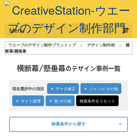
Menu
ウエーブのデザイン制作プラントップ
>
デザイン制作例
>
横
サービス概要
断幕/懸垂幕
デザインプラン
横断幕/懸垂幕
のデザイン事例一覧
デザインアシスト
フルデザイン
現在選択中の項目
データ修正
ジャンル:その他
データ修正
サイト誘導
色:その他
検索条件をリセット
写真からイラスト作成
デザイン制作例
検索条件から探す
キーワードから探す
ご利用料金