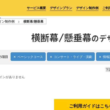
サービス概要
デザインプラン
デザイン制作例
ご利
イン制作例
>
横断幕/懸垂幕
横断幕/懸垂幕
のデ
の項目
ベーシックコース
コンサート・ライブ・演劇
情報
下
インがありません
ご利用ガイドはこち