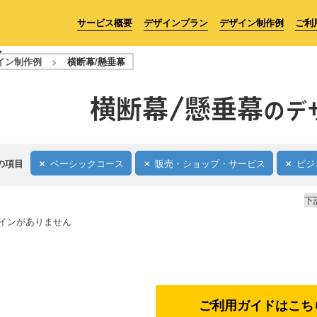
サービス概要
デザインプラン
デザイン制作例
ご利
イン制作例
>
横断幕/懸垂幕
横断幕/懸垂幕
のデ
の項目
ベーシックコース
販売・ショップ・サービス
ビジ
下
インがありません
ご利用ガイドはこち