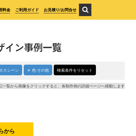
用料金
ご利用ガイド
お見積り/お問合せ
ザイン事例一覧
ネスシーン
色:その他
検索条件をリセット
記一覧から画像をクリックすると、各制作例の詳細ページへ移動します
らから