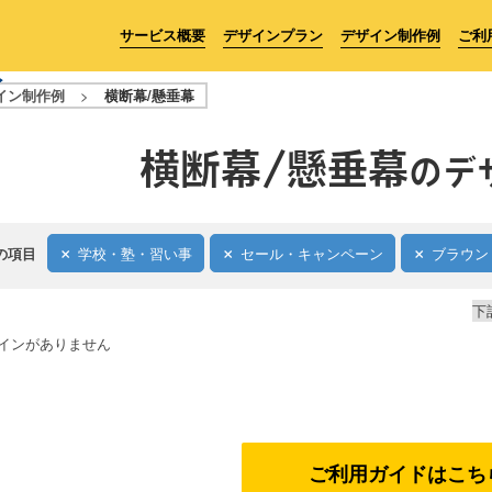
サービス概要
デザインプラン
デザイン制作例
ご利
イン制作例
>
横断幕/懸垂幕
横断幕/懸垂幕
のデ
の項目
学校・塾・習い事
セール・キャンペーン
ブラウン
下
インがありません
ご利用ガイドはこち